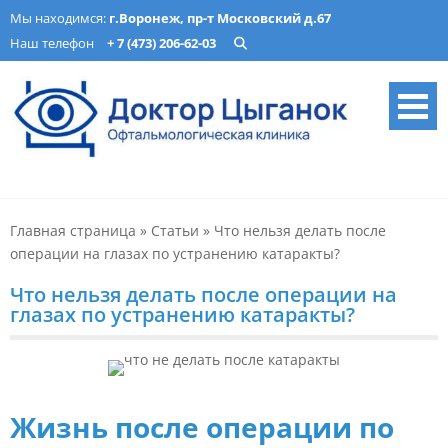
Skip
Мы находимся:
г.Воронеж, пр-т Московский д.67
to
Наш телефон
+ 7 (473) 206-62-03
content
Офтальмологическая
Лечение катаракты, изготовление очков, подбор ночных линз в
Воронеже. Опытные врачи, современное оборудование. Запись
клиника «Доктор Цыганок» в
онлайн.
Главная страница
»
Статьи
»
Что нельзя делать после
Воронеже – микрохирургия,
операции на глазах по устранению катаракты?
оптика, детская
Что нельзя делать после операции на
офтальмология
глазах по устранению катаракты?
Жизнь после операции по