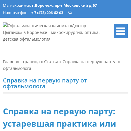
Skip
Мы находимся:
г.Воронеж, пр-т Московский д.67
to
Наш телефон
+ 7 (473) 206-62-03
content
Офтальмологическая
Лечение катаракты, изготовление очков, подбор ночных линз в
Воронеже. Опытные врачи, современное оборудование. Запись
клиника «Доктор Цыганок» в
онлайн.
Главная страница
»
Статьи
»
Справка на первую парту от
Воронеже – микрохирургия,
офтальмолога
оптика, детская
Справка на первую парту от
офтальмология
офтальмолога
Справка на первую парту:
устаревшая практика или