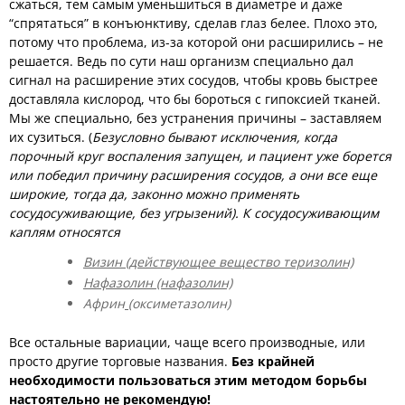
сжаться, тем самым уменьшиться в диаметре и даже
“спрятаться” в конъюнктиву, сделав глаз белее. Плохо это,
потому что проблема, из-за которой они расширились – не
решается. Ведь по сути наш организм специально дал
сигнал на расширение этих сосудов, чтобы кровь быстрее
доставляла кислород, что бы бороться с гипоксией тканей.
Мы же специально, без устранения причины – заставляем
их сузиться. (
Безусловно бывают исключения, когда
порочный круг воспаления запущен, и пациент уже борется
или победил причину расширения сосудов, а они все еще
широкие, тогда да, законно можно применять
сосудосуживающие, без угрызений). К сосудосуживающим
каплям относятся
Визин (действующее вещество теризолин)
Нафазолин (нафазолин)
Африн
(
оксиметазолин
)
Все остальные вариации, чаще всего производные, или
просто другие торговые названия.
Без крайней
необходимости пользоваться этим методом борьбы
настоятельно не рекомендую!