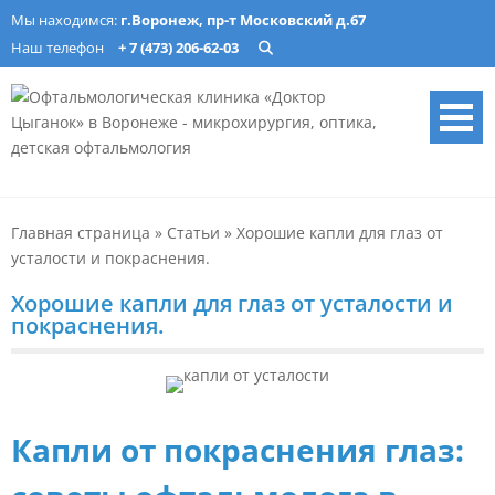
Skip
Мы находимся:
г.Воронеж, пр-т Московский д.67
to
Наш телефон
+ 7 (473) 206-62-03
content
Офтальмологическая
Лечение катаракты, изготовление очков, подбор ночных линз в
Воронеже. Опытные врачи, современное оборудование. Запись
клиника «Доктор Цыганок» в
онлайн.
Главная страница
»
Статьи
»
Хорошие капли для глаз от
Воронеже – микрохирургия,
усталости и покраснения.
оптика, детская
Хорошие капли для глаз от усталости и
офтальмология
покраснения.
Капли от покраснения глаз: