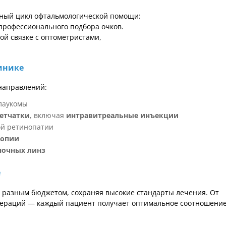
лный цикл офтальмологической помощи:
профессионального подбора очков.
ой связке с оптометристами,
инике
направлений:
лаукомы
сетчатки
, включая
интравитреальные инъекции
ой ретинопатии
иопии
ночных линз
е
 разным бюджетом, сохраняя высокие стандарты лечения. От
ераций — каждый пациент получает оптимальное соотношени