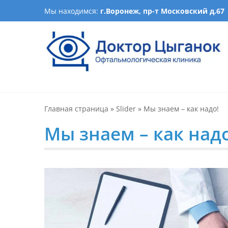
Skip
Мы находимся:
г.Воронеж, пр-т Московский д.67
to
content
Офтальмологическая кл
Лечение катаракты, изготовление очков, подбор ночн
оптика, детская офталь
Главная страница
»
Slider
»
Мы знаем – как надо!
Мы знаем – как надо