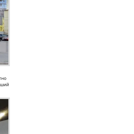
тно
йший