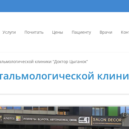
Услуги
Почитать
Цены
Пациенту
Врачи
Кон
иника «Доктор Цыганок» в Вор
ых линз в Воронеже. Опытные врачи, современное оборудование. Запи
мология
альмологической клиники “Доктор Цыганок”
тальмологической клини