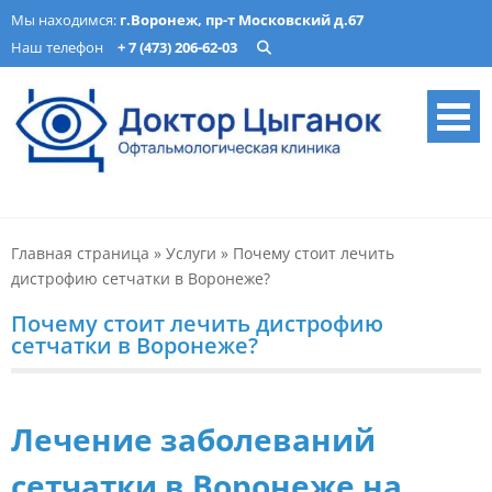
Skip
Мы находимся:
г.Воронеж, пр-т Московский д.67
to
Наш телефон
+ 7 (473) 206-62-03
content
Офтальмологическая
Лечение катаракты, изготовление очков, подбор ночных линз в
Воронеже. Опытные врачи, современное оборудование. Запись
клиника «Доктор Цыганок» в
онлайн.
Главная страница
»
Услуги
»
Почему стоит лечить
Воронеже – микрохирургия,
дистрофию сетчатки в Воронеже?
оптика, детская
Почему стоит лечить дистрофию
офтальмология
сетчатки в Воронеже?
Лечение заболеваний
сетчатки в Воронеже на