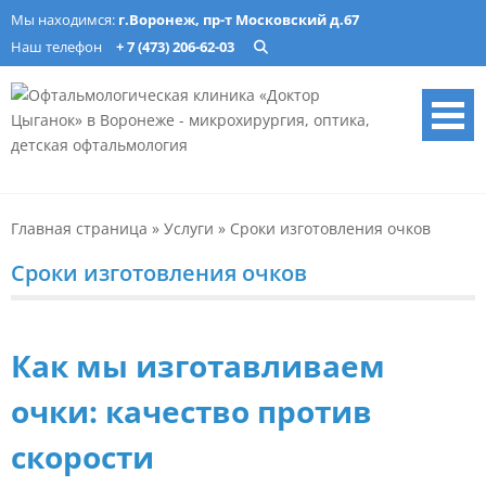
Skip
Мы находимся:
г.Воронеж, пр-т Московский д.67
to
Наш телефон
+ 7 (473) 206-62-03
content
Офтальмологическая
Лечение катаракты, изготовление очков, подбор ночных линз в
Воронеже. Опытные врачи, современное оборудование. Запись
клиника «Доктор Цыганок» в
онлайн.
Главная страница
»
Услуги
»
Сроки изготовления очков
Воронеже – микрохирургия,
оптика, детская
Сроки изготовления очков
офтальмология
Как мы изготавливаем
очки: качество против
скорости