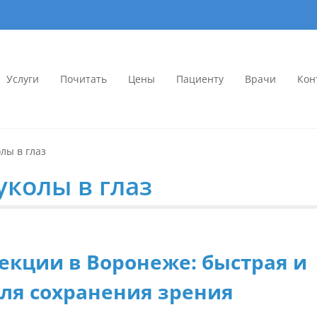
Услуги
Почитать
Цены
Пациенту
Врачи
Кон
иника «Доктор Цыганок» в Вор
ых линз в Воронеже. Опытные врачи, современное оборудование. Запи
мология
лы в глаз
уколы в глаз
кции в Воронеже: быстрая и
для сохранения зрения