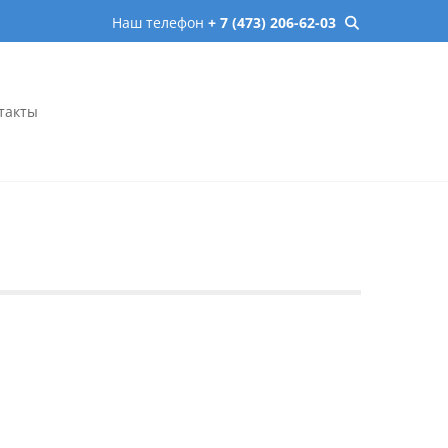
Наш телефон
+ 7 (473) 206-62-03
такты
онеже – микрохирургия,
сь онлайн.