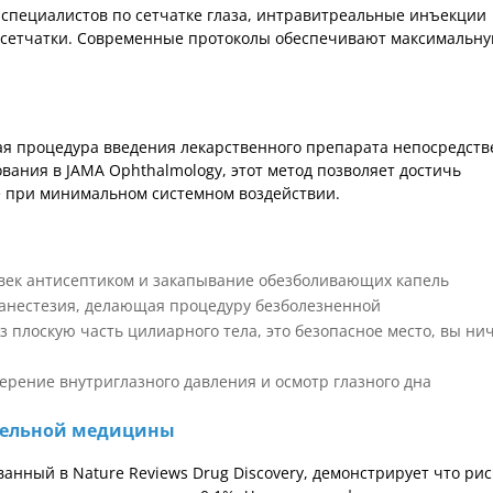
специалистов по сетчатке глаза, интравитреальные инъекции
й сетчатки. Современные протоколы обеспечивают максимальн
я процедура введения лекарственного препарата непосредств
ования в JAMA Ophthalmology, этот метод позволяет достичь
е при минимальном системном воздействии.
век антисептиком и закапывание обезболивающих капель
анестезия, делающая процедуру безболезненной
 плоскую часть цилиарного тела, это безопасное место, вы ни
рение внутриглазного давления и осмотр глазного дна
ательной медицины
анный в Nature Reviews Drug Discovery, демонстрирует что рис