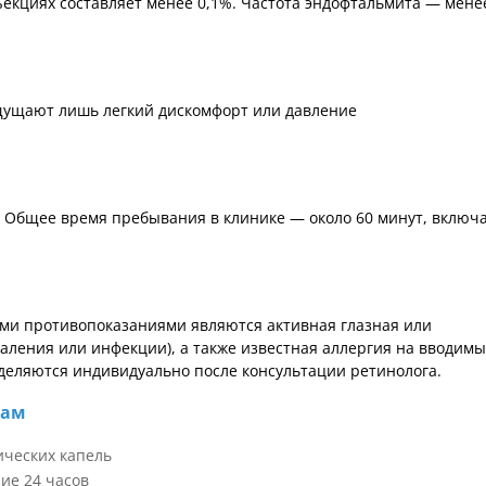
кциях составляет менее 0,1%. Частота эндофтальмита — мене
щущают лишь легкий дискомфорт или давление
. Общее время пребывания в клинике — около 60 минут, включ
ми противопоказаниями являются активная глазная или
аления или инфекции), а также известная аллергия на вводим
еляются индивидуально после консультации ретинолога.
там
ческих капель
ние 24 часов