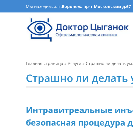
Skip
Мы находимся:
г.Воронеж, пр-т Московский д.67
to
content
Офтальмологическая кл
Лечение катаракты, изготовление очков, подбор ночн
оптика, детская офталь
Главная страница
»
Услуги
»
Страшно ли делать уко
Страшно ли делать 
Интравитреальные инъе
безопасная процедура 