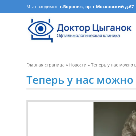
Skip
Мы находимся:
г.Воронеж, пр-т Московский д.67
to
content
Офтальмологическая кл
Лечение катаракты, изготовление очков, подбор ночн
оптика, детская офталь
Главная страница
»
Новости
»
Теперь у нас можно 
Теперь у нас можно