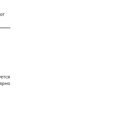
от
уется
лярно