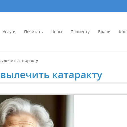
Услуги
Почитать
Цены
Пациенту
Врачи
Кон
иника «Доктор Цыганок» в Вор
ых линз в Воронеже. Опытные врачи, современное оборудование. Запи
мология
вылечить катаракту
 вылечить катаракту