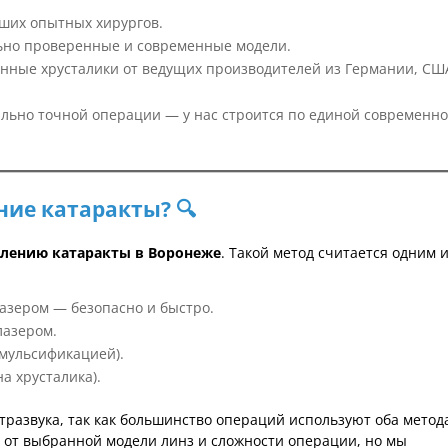
ших опытных хирургов.
ьно проверенные и современные модели.
енные хрусталики от ведущих производителей из Германии, СШ
ально точной операции — у нас строится по единой современн
ние катаракты? 🔍
алению катаракты в Воронеже
. Такой метод считается одним 
азером — безопасно и быстро.
лазером.
эмульсификацией).
а хрусталика).
тразвука, так как большинство операций используют оба метод
 от выбранной модели линз и сложности операции, но мы