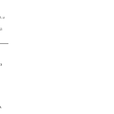
А и
ой
из
а.