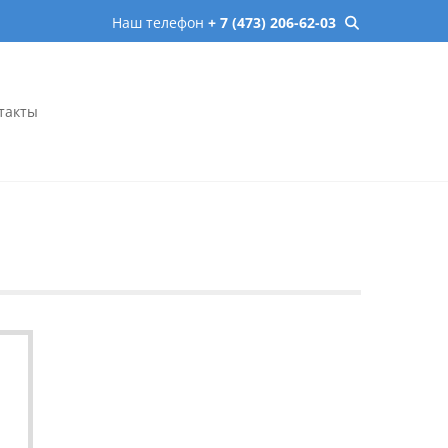
Наш телефон
+ 7 (473) 206-62-03
такты
онеже – микрохирургия,
сь онлайн.