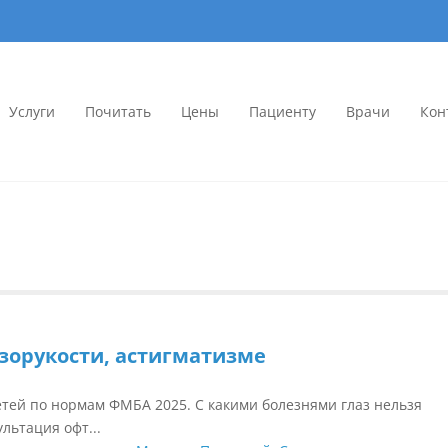
Услуги
Почитать
Цены
Пациенту
Врачи
Кон
иника «Доктор Цыганок» в Вор
ых линз в Воронеже. Опытные врачи, современное оборудование. Запи
мология
зорукости, астигматизме
етей по нормам ФМБА 2025. С какими болезнями глаз нельзя
льтация офт...