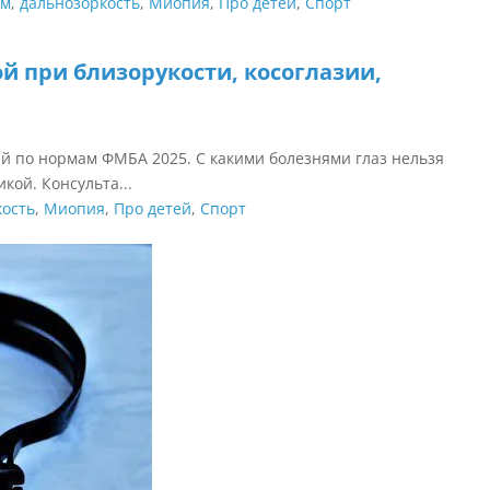
зм
,
дальнозоркость
,
Миопия
,
Про детей
,
Спорт
 при близорукости, косоглазии,
ей по нормам ФМБА 2025. С какими болезнями глаз нельзя
кой. Консульта...
кость
,
Миопия
,
Про детей
,
Спорт