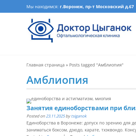
Skip
Мы находимся:
г.Воронеж, пр-т Московский д.67
to
content
Офтальмологическая кл
Лечение катаракты, изготовление очков, подбор ночн
оптика, детская офталь
Главная страница
»
Posts tagged "Амблиопия"
Амблиопия
Занятия единоборствами при бли
Posted on
23.11.2025
by
tsiganok
Единоборства в Воронеже: допуск по зрению для д
заниматься боксом, дзюдо, карате, тхэквондо. Консу