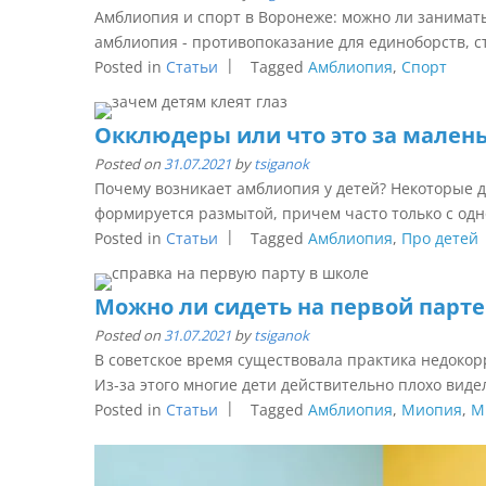
Амблиопия и спорт в Воронеже: можно ли занимат
амблиопия - противопоказание для единоборств, ст
Posted in
Статьи
Tagged
Амблиопия
,
Спорт
Окклюдеры или что это за малень
Posted on
31.07.2021
by
tsiganok
Почему возникает амблиопия у детей? Некоторые д
формируется размытой, причем часто только с одно
Posted in
Статьи
Tagged
Амблиопия
,
Про детей
Можно ли сидеть на первой парте
Posted on
31.07.2021
by
tsiganok
В советское время существовала практика недокор
Из-за этого многие дети действительно плохо видели
Posted in
Статьи
Tagged
Амблиопия
,
Миопия
,
М