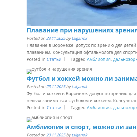
Плавание при нарушениях зрени
Posted on
23.11.2025
by
tsiganok
Плавание в Воронеже: допуск по зрению для детей
плаванием. Консультация офтальмолога для спортив
Posted in
Статьи
Tagged
Амблиопия
,
дальнозор
Футбол и хоккей можно ли занима
Posted on
23.11.2025
by
tsiganok
Футбол и хоккей в Воронеже: допуск по зрению для
нельзя заниматься футболом и хоккеем. Консультац
Posted in
Статьи
Tagged
Амблиопия
,
дальнозор
Амблиопия и спорт, можно ли за
Posted on
23.11.2025
by
tsiganok