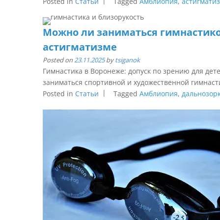
Posted in
Статьи
Tagged
Амблиопия
,
астигмати
Можно ли заниматься гимнастикой
астигматизме
Posted on
23.11.2025
by
tsiganok
Гимнастика в Воронеже: допуск по зрению для дет
заниматься спортивной и художественной гимнасти
Posted in
Статьи
Tagged
Амблиопия
,
дальнозор