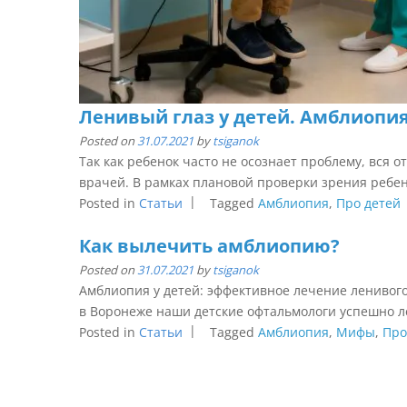
Ленивый глаз у детей. Амблиопи
Posted on
31.07.2021
by
tsiganok
Так как ребенок часто не осознает проблему, вся 
врачей. В рамках плановой проверки зрения ребенк
Posted in
Статьи
Tagged
Амблиопия
,
Про детей
Как вылечить амблиопию?
Posted on
31.07.2021
by
tsiganok
Амблиопия у детей: эффективное лечение ленивого
в Воронеже наши детские офтальмологи успешно ле
Posted in
Статьи
Tagged
Амблиопия
,
Мифы
,
Про