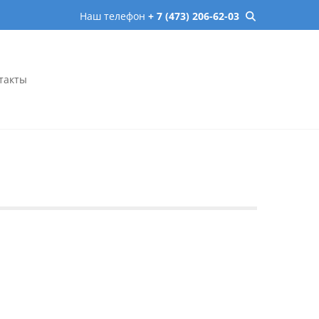
Наш телефон
+ 7 (473) 206-62-03
такты
онеже – микрохирургия,
сь онлайн.