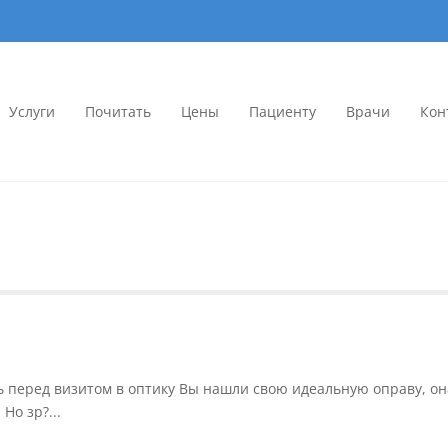
Услуги
Почитать
Цены
Пациенту
Врачи
Кон
иника «Доктор Цыганок» в Вор
ых линз в Воронеже. Опытные врачи, современное оборудование. Запи
мология
ть перед визитом в оптику Вы нашли свою идеальную оправу, он
Но зр?...