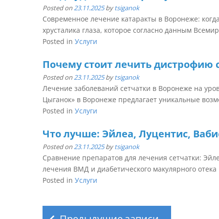
Posted on
23.11.2025
by
tsiganok
Современное лечение катаракты в Воронеже: когда
хрусталика глаза, которое согласно данным Всемирн
Posted in
Услуги
Почему стоит лечить дистрофию 
Posted on
23.11.2025
by
tsiganok
Лечение заболеваний сетчатки в Воронеже на уро
Цыганок» в Воронеже предлагает уникальные возмо
Posted in
Услуги
Что лучше: Эйлеа, Луцентис, Ваб
Posted on
23.11.2025
by
tsiganok
Сравнение препаратов для лечения сетчатки: Эйле
лечения ВМД и диабетического макулярного отека в
Posted in
Услуги
Навигация
по
Предыдущие записи