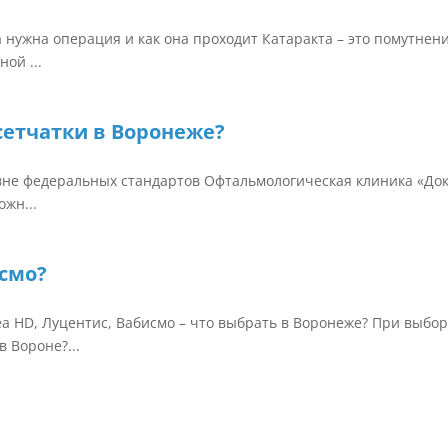
 нужна операция и как она проходит Катаракта – это помутнен
ой ...
сетчатки в Воронеже?
вне федеральных стандартов Офтальмологическая клиника «До
жн...
исмо?
а HD, Луцентис, Вабисмо – что выбрать в Воронеже? При выбо
 Вороне?...