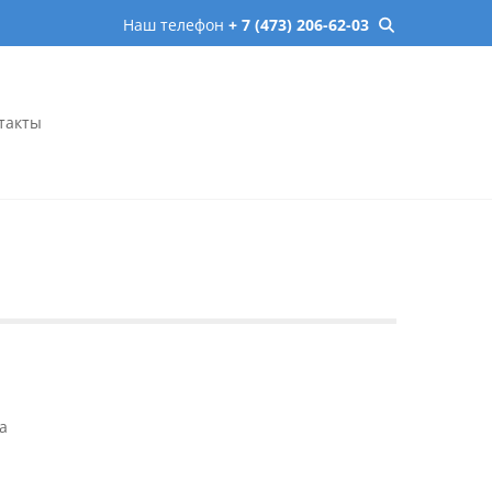
Наш телефон
+ 7 (473) 206-62-03
такты
онеже – микрохирургия,
сь онлайн.
а