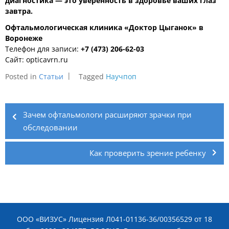
диагностика — это уверенность в здоровье ваших глаз
завтра.
Офтальмологическая клиника «Доктор Цыганок» в
Воронеже
Телефон для записи:
+7 (473) 206-62-03
Сайт:
opticavrn.ru
Posted in
Статьи
Tagged
Научпоп
Навигация
по
Зачем офтальмологи расширяют зрачки при
обследовании
записям
Как проверить зрение ребенку
ООО «ВИЗУС» Лицензия Л041-01136-36/00356529 от 18