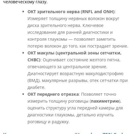
человеческому глазу.
ОКТ зрительного нерва (RNFL and ONH)
:
Измеряет толщину нервных волокон вокруг
диска зрительного нерва. Ключевое
исследование для ранней диагностики и
контроля глаукомы — позволяет заметить
потерю волокон до того, как пострадает зрение.
ОКТ макулы (центральной зоны сетчатки,
СНВС)
: Оценивает состояние желтого пятна,
отвечающего за центральное зрение.
Диагностирует возрастную макулодистрофию
(ВМД), макулярные разрывы, отек сетчатки при
диабете.
ОКТ переднего отрезка
: Позволяет точно
измерить толщину роговицы (
пахиметрию
),
оценить структуру угла передней камеры для
диагностики глаукомы, детально изучить
роговицу и радужку.