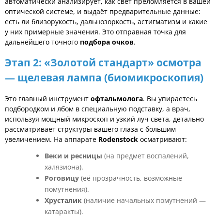
автоматически анализирует, как свет преломляется в вашей
оптической системе, и выдаёт предварительные данные:
есть ли близорукость, дальнозоркость, астигматизм и какие
у них примерные значения. Это отправная точка для
дальнейшего точного
подбора очков
.
Этап 2: «Золотой стандарт» осмотра
— щелевая лампа (биомикроскопия)
Это главный инструмент
офтальмолога
. Вы упираетесь
подбородком и лбом в специальную подставку, а врач,
используя мощный микроскоп и узкий луч света, детально
рассматривает структуры вашего глаза с большим
увеличением. На аппарате
Rodenstock
осматривают:
Веки и ресницы
(на предмет воспалений,
халязиона).
Роговицу
(её прозрачность, возможные
помутнения).
Хрусталик
(наличие начальных помутнений —
катаракты).