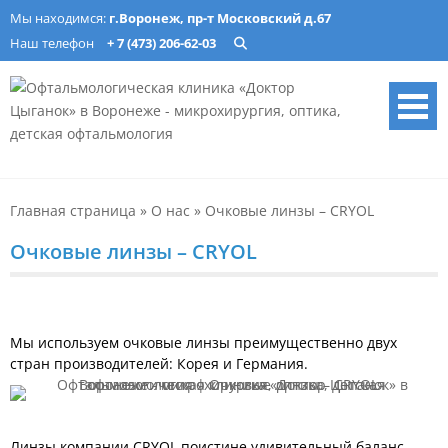
Skip
Мы находимся:
г.Воронеж, пр-т Московский д.67
to
Наш телефон
+ 7 (473) 206-62-03
content
Офтальмологическая
Лечение катаракты, изготовление очков, подбор ночных линз в
Воронеже. Опытные врачи, современное оборудование. Запись
клиника «Доктор Цыганок» в
онлайн.
Главная страница
»
О нас
»
Очковые линзы – CRYOL
Воронеже – микрохирургия,
оптика, детская
Очковые линзы – CRYOL
офтальмология
Мы используем очковые линзы преимущественно двух
стран производителей: Корея и Германия.
Линзы компании CRYOL поистине удивительный баланс