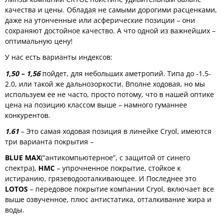
качества и цены. Обладая не самыми дорогими расценками,
даже на утонченные или асферические позиции – они
сохраняют достойное качество. А что одной из важнейших –
оптимальную цену!
У нас есть варианты индексов:
1,50 – 1,56
пойдет, для небольших аметропий. Типа до -1.5-
2.0, или такой же дальнозоркости. Вполне ходовая, но мы
используем ее не часто, просто потому, что в нашей оптике
цена на позицию классом выше – намного гуманнее
конкурентов.
1.61
– Это самая ходовая позиция в линейке Cryol, имеются
три варианта покрытия –
BLUE MAX
(“антикомпьютерное”, с защитой от синего
спектра),
HMC
– упрочненное покрытие, стойкое к
истиранию, грязеводооталкивающее. И Последнее это
LOTOS
– передовое покрытие компании Cryol, включает все
выше озвученное, плюс антистатика, отталкивание жира и
воды.