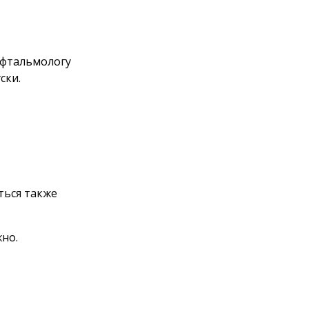
офтальмологу
ски.
ться также
жно.