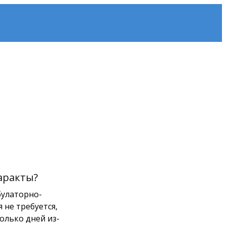
удование. Запись онлайн.
Воронеже –
аракты?
булаторно-
 не требуется,
олько дней из-