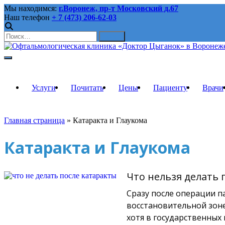
Skip
Мы находимся:
г.Воронеж, пр-т Московский д.67
to
Наш телефон
+ 7 (473) 206-62-03
content
Найти:
Лечение катаракты, изготовление очков, подбор ночн
Офтальмологическая клин
Услуги
Почитать
Цены
Пациенту
Врачи
микрохирургия, оптика, 
Главная страница
»
Катаракта и Глаукома
Катаракта и Глаукома
Что нельзя делать 
Сразу после операции п
восстановительной зоне 
хотя в государственных