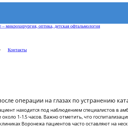
ых линз в Воронеже. Опытные врачи, современное обор
ика «Доктор Цыганок» в 
Контакты
детская офтальмология
после операции на глазах по устранению кат
ациент находится под наблюдением специалистов в ам
около 1-1.5 часов. Важно отметить, что госпитализация
 клиниках Воронежа пациентов часто оставляют на неск