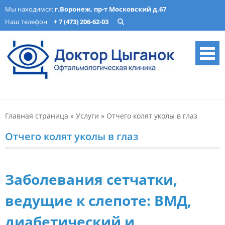
Skip
Мы находимся:
г.Воронеж, пр-т Московский д.67
to
Наш телефон
+ 7 (473) 206-62-03
content
Офтальмологическая
Лечение катаракты, изготовление очков, подбор ночных линз в
Воронеже. Опытные врачи, современное оборудование. Запись
клиника «Доктор Цыганок» в
онлайн.
Главная страница
»
Услуги
»
Отчего колят уколы в глаз
Воронеже – микрохирургия,
оптика, детская
Отчего колят уколы в глаз
офтальмология
Заболевания сетчатки,
ведущие к слепоте: ВМД,
диабетический и