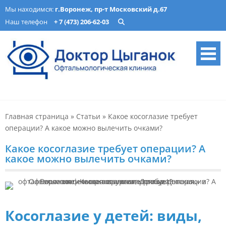
Skip
Мы находимся:
г.Воронеж, пр-т Московский д.67
to
Наш телефон
+ 7 (473) 206-62-03
content
Офтальмологическая
Лечение катаракты, изготовление очков, подбор ночных линз в
Воронеже. Опытные врачи, современное оборудование. Запись
клиника «Доктор Цыганок» в
онлайн.
Главная страница
»
Статьи
»
Какое косоглазие требует
Воронеже – микрохирургия,
операции? А какое можно вылечить очками?
оптика, детская
Какое косоглазие требует операции? А
офтальмология
какое можно вылечить очками?
Косоглазие у детей: виды,