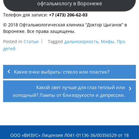
офтальмологу в Воронеже
Телефон для записи:
+7 (473) 206-62-03
© 2018 Офтальмологическая клиника “Доктор Цыганок” в
Воронеже. Все права защищены.
Posted in
Статьи
Tagged
дальнозоркость
,
Мифы
,
Про
детей
Навигация
по
Какие очки выбрать: стекло или пластик?
записям
Какой свет лучше для глаз теплый или
холодный? Лампы от близорукости и депрессии.
ООО «ВИЗУС» Лицензия Л041-01136-36/00356529 от 18