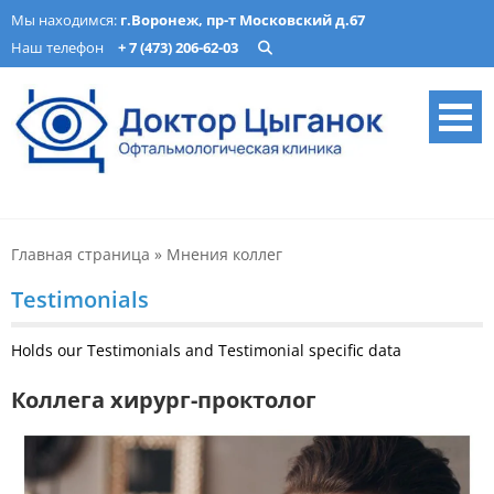
Skip
Мы находимся:
г.Воронеж, пр-т Московский д.67
to
Наш телефон
+ 7 (473) 206-62-03
content
Офтальмологическая
Лечение катаракты, изготовление очков, подбор ночных линз в
Воронеже. Опытные врачи, современное оборудование. Запись
клиника «Доктор Цыганок» в
онлайн.
Главная страница
»
Мнения коллег
Воронеже – микрохирургия,
оптика, детская
Testimonials
офтальмология
Holds our Testimonials and Testimonial specific data
Коллега хирург-проктолог